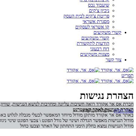
שיעבוד נכס
ניכיון צ'קים
פריטת צ'קים לבית העסק
מסגרת אשראי
קו אשראי לעסקים
קשרי משקיעים
קשרי משקיעים
הודעות לתקשורת
דוח רבעוני
מצגות משקיעים
צור קשר
תפריט
הצהרת נגישות
חברת אס אר אקורד רואה חשיבות עליונה ומחויבות לנושא הנגישות, שוויון,
הצהרת הנגישות לאתר האינטרנט
עמוד הבית
»
הצהרת נגישות
באתר אס אר אקורד מותקן מודול מיוחד המאפשר לבעלי מגבלה לגלוש באת
מודול הנגישות מאפשר הגדלה ושינוי של גודל הפונט \ צבעי הפונט שינוי ניגו
מודול הנגישות נמצא בחלק הימני התחתון של האתר וצבעו כחול