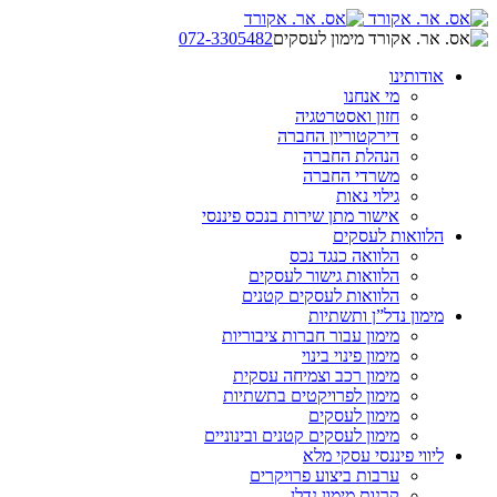
072-3305482
אודותינו
מי אנחנו
חזון ואסטרטגיה
דירקטוריון החברה
הנהלת החברה
משרדי החברה
גילוי נאות
אישור מתן שירות בנכס פיננסי
הלוואות לעסקים
הלוואה כנגד נכס
הלוואות גישור לעסקים
הלוואות לעסקים קטנים
מימון נדל”ן ותשתיות
מימון עבור חברות ציבוריות
מימון פינוי בינוי
מימון רכב וצמיחה עסקית
מימון לפרויקטים בתשתיות
מימון לעסקים
מימון לעסקים קטנים ובינוניים
ליווי פיננסי עסקי מלא
ערבות ביצוע פרויקרים
קרנות מימון נדלן