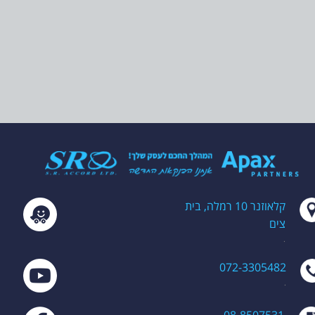
קלאוזנר 10 רמלה, בית
צים
.
072-3305482
.
08-8507531