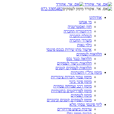
072-3305482
אודותינו
מי אנחנו
חזון ואסטרטגיה
דירקטוריון החברה
הנהלת החברה
משרדי החברה
גילוי נאות
אישור מתן שירות בנכס פיננסי
הלוואות לעסקים
הלוואה כנגד נכס
הלוואות גישור לעסקים
הלוואות לעסקים קטנים
מימון נדל”ן ותשתיות
מימון עבור חברות ציבוריות
מימון פינוי בינוי
מימון רכב וצמיחה עסקית
מימון לפרויקטים בתשתיות
מימון לעסקים
מימון לעסקים קטנים ובינוניים
ליווי פיננסי עסקי מלא
ערבות ביצוע פרויקרים
קרנות מימון נדלן