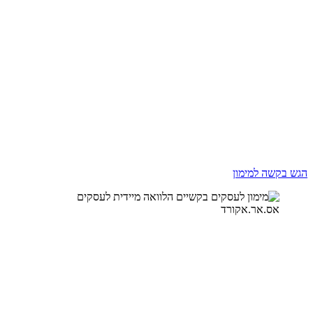
ללא תלות בבדיקת רקע פיננסי
הופכים צ'קים דחויים למזומנים, ומקלים
על התזרים
הגש בקשה למימון