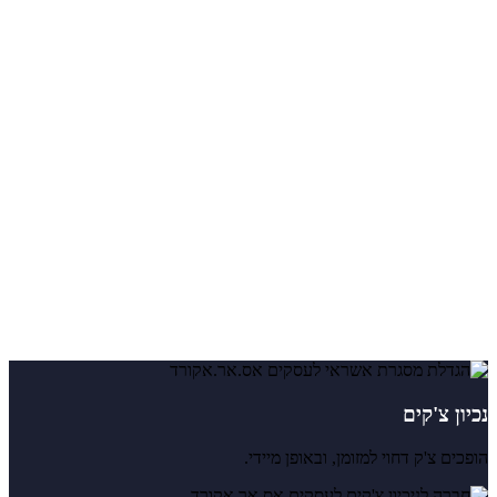
נכיון צ'קים
הופכים צ'ק דחוי למזומן, ובאופן מיידי.