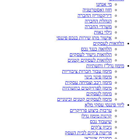
מי אנחנו
חזון ואסטרטגיה
דירקטוריון החברה
הנהלת החברה
משרדי החברה
גילוי נאות
אישור מתן שירות בנכס פיננסי
הלוואות לעסקים
הלוואה כנגד נכס
הלוואות גישור לעסקים
הלוואות לעסקים קטנים
מימון נדל”ן ותשתיות
מימון עבור חברות ציבוריות
מימון פינוי בינוי
מימון רכב וצמיחה עסקית
מימון לפרויקטים בתשתיות
מימון לעסקים
מימון לעסקים קטנים ובינוניים
ליווי פיננסי עסקי מלא
ערבות ביצוע פרויקרים
קרנות מימון נדלן
שיעבוד נכס
ניכיון צ'קים
פריטת צ'קים לבית העסק
מסגרת אשראי