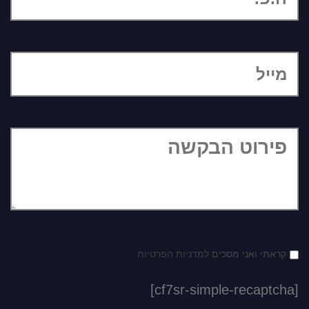
קראתי ואני מסכים
למדניות הפרטיות
[cf7sr-simple-recaptcha]