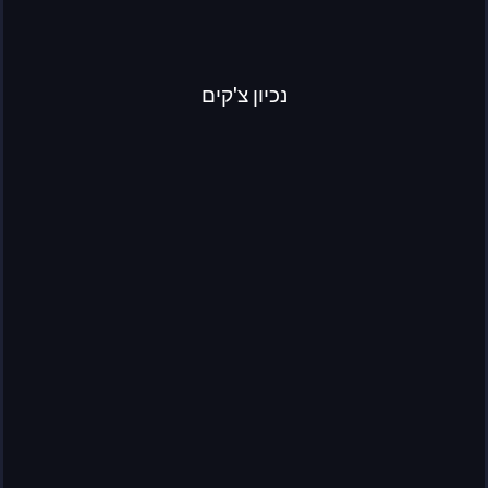
נכיון צ'קים