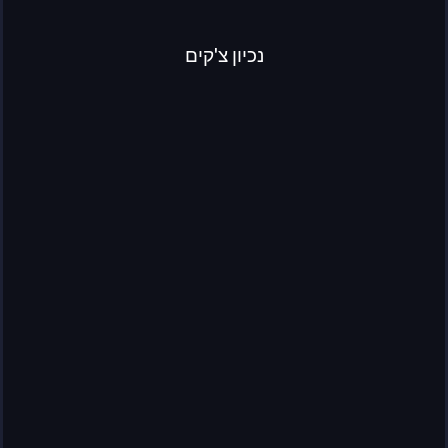
נכיון צ'קים