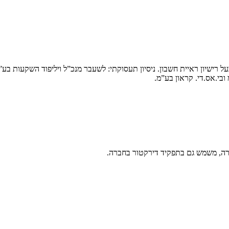
ישיון ראיית חשבון. ניסיון תעסוקתי: לשעבר מנכ”ל ויליפוד השקעות בע”מ,
ובי.אס.די. קראון בע”מ.
רה, משמש גם בתפקיד דירקטור בחברה.