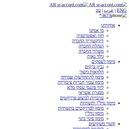
ENG
|
عرب
|
עב
3673*
אודותינו
מי אנחנו
חזון ואסטרטגיה
דירקטוריון החברה
הנהלת החברה
משרדי החברה
גילוי נאות
מימון לעסקים
נכיון צ’קים
הלוואות גישור
מימון להתחדשות וצמיחה
מימון עבור חברות ציבוריות
ליווי פיננסי עסקי מלא
מסגרת אשראי
ערבויות לביצוע פרויקטים
מימון נדל”ן ותשתיות
מימון לפרויקטים בתשתיות
מימון נדל”ן
מימון פינוי בינוי
קשרי משקיעים
הודעות לתקשורת