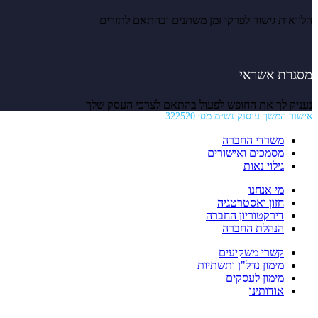
הלוואות גישור לפרקי זמן משתנים ובהתאם לתזרים
מסגרת אשראי
נעניק לך את החופש לפעול בהתאם לצרכי העסק שלך
אישור המשך עיסוק נש״מ מס׳ 322520
משרדי החברה
מסמכים ואישורים
גילוי נאות
מי אנחנו
חזון ואסטרטגיה
דירקטוריון החברה
הנהלת החברה
קשרי משקיעים
מימון נדל"ן ותשתיות
מימון לעסקים
אודותינו