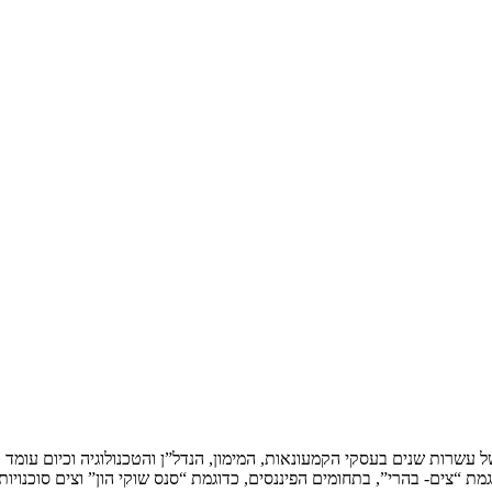
של עשרות שנים בעסקי הקמעונאות, המימון, הנדל”ן והטכנולוגיה וכיום עו
ת “צים- בהרי”, בתחומים הפיננסים, כדוגמת “סנס שוקי הון” וצים סוכנויות 