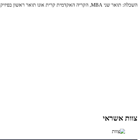
השכלה: תואר שני MBA, הקריה האקדמית קרית אונו תואר ראשון בפיזיקה מהטכניון ניסיון מיקצועי : שותף במשרד רואי החשבון UHY תל אביב מנהל מחלקת ביקורת חברו ציבוריות
צוות אשראי