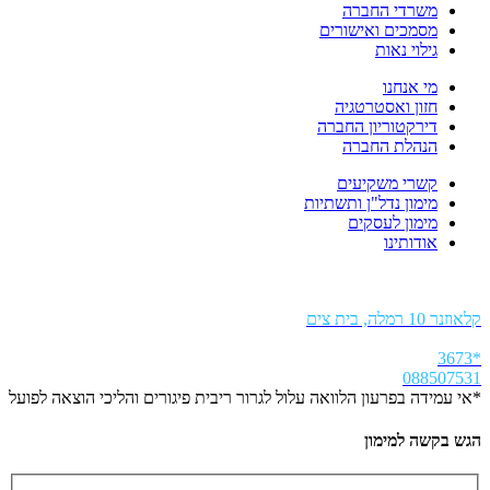
משרדי החברה
מסמכים ואישורים
גילוי נאות
מי אנחנו
חזון ואסטרטגיה
דירקטוריון החברה
הנהלת החברה
קשרי משקיעים
מימון נדל"ן ותשתיות
מימון לעסקים
אודותינו
קלאוזנר 10 רמלה, בית צים
*3673
088507531
*אי עמידה בפרעון הלוואה עלול לגרור ריבית פיגורים והליכי הוצאה לפועל
הגש בקשה למימון