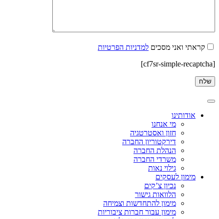
קראתי ואני מסכים
למדניות הפרטיות
[cf7sr-simple-recaptcha]
אודותינו
מי אנחנו
חזון ואסטרטגיה
דירקטוריון החברה
הנהלת החברה
משרדי החברה
גילוי נאות
מימון לעסקים
נכיון צ’קים
הלוואות גישור
מימון להתחדשות וצמיחה
מימון עבור חברות ציבוריות