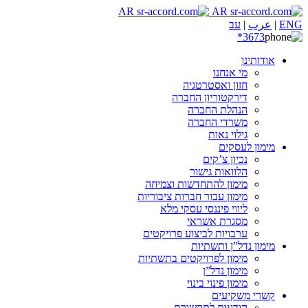
ENG
|
عرب
|
עב
3673*
אודותינו
מי אנחנו
חזון ואסטרטגיה
דירקטוריון החברה
הנהלת החברה
משרדי החברה
גילוי נאות
מימון לעסקים
נכיון צ’קים
הלוואות גישור
מימון להתחדשות וצמיחה
מימון עבור חברות ציבוריות
ליווי פיננסי עסקי מלא
מסגרת אשראי
ערבויות לביצוע פרויקטים
מימון נדל”ן ותשתיות
מימון לפרויקטים בתשתיות
מימון נדל”ן
מימון פינוי בינוי
קשרי משקיעים
הודעות לתקשורת