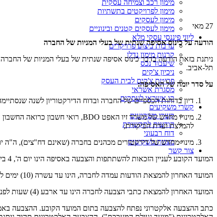
מימון רכב וצמיחה עסקית
מימון לפרויקטים בתשתיות
מימון לעסקים
27
מאי
מימון לעסקים קטנים ובינוניים
ליווי פיננסי עסקי מלא
הודעה על כינוס אסיפה שנתית של בעלי המניות של החברה
ערבות ביצוע פרויקרים
קרנות מימון נדלן
שיעבוד נכס
תל-אביב.
ניכיון צ'קים
פריטת צ'קים לבית העסק
על סדר יומה של האסיפה:
מסגרת אשראי
קו אשראי לעסקים
דיון בדוחות הכספיים של החברה ובדוח הדירקטוריון לשנה שנסתיימה ביום 31 בדצמב
קשרי משקיעים
קשרי משקיעים
מינויו מחדש של משרד זיו האפט O
הודעות לתקשורת
להמלצת ועדת הביקורת;
דוח רבעוני
מצגות משקיעים
מינוי מחדש של דירקטורים מכהנים בחברה (שאינם דח"צים), ה"ה יוח
צור קשר
המועד הקובע לעניין הזכאות להשתתפות והצבעה באסיפה הינו יום ה', 4 ביוני 2026.
המועד האחרון להמצאת הודעות עמדה לחברה, הינו עד עשרה (10) ימים לפני מועד כינוס האסיפה.
המועד האחרון להמצאת כתבי הצבעה לחברה הינו עד ארבע (4) שעות לפני מועד כינוס האסיפה.
האלקטרונית ("מועד נעילת המערכת"). ההצבעה האלקטרונית תהיה ניתנת ל