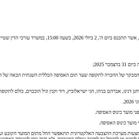
ר 2025;
BD, רואי חשבון כרואה החשבון המבקר של החברה לתקופה שעד תום האסיפה הכללית השנת
נן דנינו, אברהם בניהו, חגי ישראלוביץ, דוד וקנין וגיל הוכבוים, כולם 
שינוי או לביטול עד למועד נעילת המערכת, ולא יהיה ניתן לשנותה באמצ