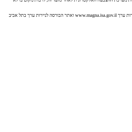
לפרטים נוספים, ראו דוח מיידי שפורסם על ידי החברה ביום 27 במאי 2026 (מס' אסמכתא: 2026-01-048728) והניתן לעיון באתר ההפצה של רשות ניירות ערך www.magna.isa.gov.il ואתר הבורסה לניירות ערך בתל אביב