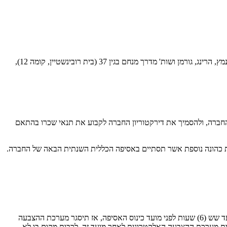
ניתנת בזאת הודעה בדבר כינוס אסיפה שנתית של בעלי המניות של החברה, אשר תתכנס ביום ה', 2 ביולי 2026, בשעה 15:00, במשרד עורכי הדין שטיינמץ, הרינג, גורמן ושות' מדרך מנחם בגין 37 (בית רובינשטיין, קומה 12),
ית הבאה של החברה, ולהסמיך את דירקטוריון החברה לקבוע את תנאי שכרו בהתאם
לתקופת כהונה נוספת אשר תסתיים באסיפה הכללית השנתית הבאה של החברה.
כתב ההצבעה אלקטרוני נפתח להצבעה בתום המועד הקובע. ההצבעה באמצעות מערכת ההצבעה האלקטרונית תתאפשר החל מתום המועד הקובע ועד שש (6) שעות לפני מועד כינוס האסיפה, אז תיסגר מערכת ההצבעה
עות מערכת ההצבעה האלקטרונית לאחר מועד זה, לרבות מקום בו לא