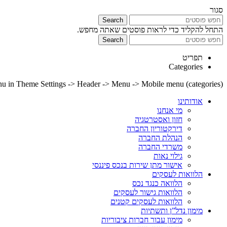
סגור
Search
התחל להקליד כדי לראות פוסטים שאתה מחפש.
Search
תפריט
Categories
nu in Theme Settings -> Header -> Menu -> Mobile menu (categories)
אודותינו
מי אנחנו
חזון ואסטרטגיה
דירקטוריון החברה
הנהלת החברה
משרדי החברה
גילוי נאות
אישור מתן שירות בנכס פיננסי
הלוואות לעסקים
הלוואה כנגד נכס
הלוואות גישור לעסקים
הלוואות לעסקים קטנים
מימון נדל”ן ותשתיות
מימון עבור חברות ציבוריות