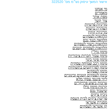
אישור המשך עיסוק נש״מ מס׳ 322520
מי אנחנו
מאמרים
מפת אתר
צור קשר
מדיניות פרטיות
הצהרת נגישות
מדיניות קוקיז
הלוואות לעסקים
הלוואה כנגד נכס
הלוואות גישור לעסקים
הלוואות לעסקים קטנים
מימון נדל"ן
מימון עבור חברות ציבוריות
מימון פינוי בינוי
מימון רכב וצמיחה עסקית
מימון לפרויקטים בתשתיות
מימון לעסקים
מימון לעסקים קטנים ובינוניים
ליווי פיננסי עסקי מלא
ערבות ביצוע פרויקרים
קרנות מימון נדלן
שיעבוד נכס
ניכיון צ'קים
פריטת צ'קים לבית העסק
מסגרת אשראי
קו אשראי לעסקים