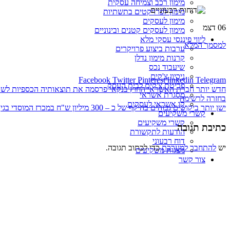
מימון רכב וצמיחה עסקית
מימון לפרויקטים בתשתיות
מימון לעסקים
06
דצמ
מימון לעסקים קטנים ובינוניים
ליווי פיננסי עסקי מלא
למסמך המלא
ערבות ביצוע פרויקרים
קרנות מימון נדלן
שיעבוד נכס
ניכיון צ'קים
Facebook
Twitter
Pinterest
linkedin
Telegram
פריטת צ'קים לבית העסק
חדש יותר
חברת האשראי החוץ בנקאי פרסמה את תוצאותיה הכספיות לשנת 2021 החברה ממשיכה להציג תוצאות שיא: הכנסות רבעוניות של מעל ל- 36 מיליון שקל ורווח נקי רבעוני של כ- 20 מילי
מסגרת אשראי
בחזרה לרשימה
קו אשראי לעסקים
ישן יותר
ביקושים גבוהים בהיקף של כ – 300 מיליון ש"ח במכרז המוסדי בגין הנפקת סדרת אג"ח ראשונה של אס.אר. אקורד
קשרי משקיעים
קשרי משקיעים
כתיבת תגובה
הודעות לתקשורת
דוח רבעוני
יש
להתחבר למערכת
כדי לכתוב תגובה.
מצגות משקיעים
צור קשר